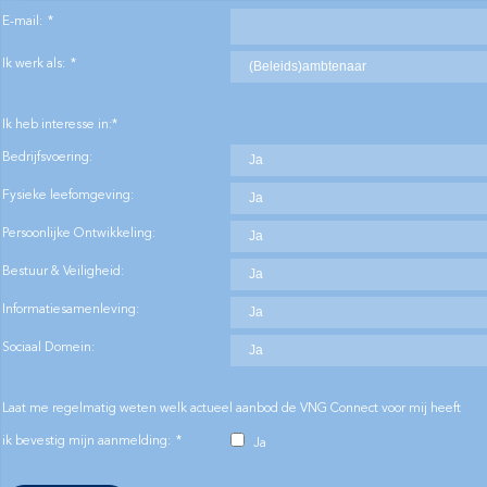
E-mail
:
*
Ik werk als
:
*
Ik heb interesse in:
*
Bedrijfsvoering
:
Fysieke leefomgeving
:
Persoonlijke Ontwikkeling
:
Bestuur & Veiligheid
:
Informatiesamenleving
:
Sociaal Domein
:
Laat me regelmatig weten welk actueel aanbod de VNG Connect voor mij heeft
ik bevestig mijn aanmelding
:
*
Ja